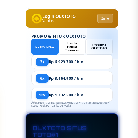
Login OLXTOTO
Info
Verified
PROMO & FITUR OLXTOTO
Lomba
Prediksi
Lucky Draw
Panjat
OLXTOTO
Turnover
3x
Rp 6.929.700 / bln
6x
Rp 3.464.900 / bln
12x
Rp 1.732.500 / bln
Angka estimasi. Bisa berhttps://healacl-what-is-an-acl.pages.dev/
sesuai kebijakan bank / penyedia.
OLXTOTO SITUS
TOTO#1