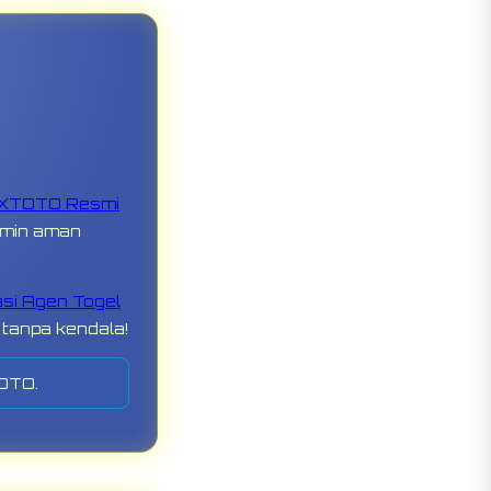
LXTOTO Resmi
jamin aman
i Agen Togel
tanpa kendala!
TOTO.