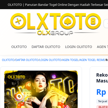
OLXTOTO | Panutan Bandar Togel Online Dengan Hadiah Terbesar Se
OLXTOTO
DAFTAR OLXTOTO
LOGIN OLXTOTO
AGEN 
OLXTOTO
/
DAFTAR OLXTOTO
/
LOGIN OLXTOTO
/
AGEN TOGEL
/
AGEN TOGEL RESMI
/
R
Reko
Masu
Rp 
Terjual
OLXTO