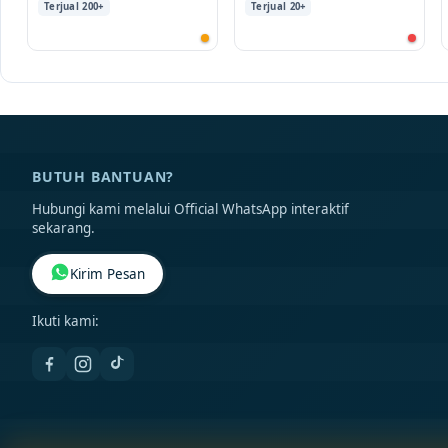
Terjual 200+
Terjual 20+
BUTUH BANTUAN?
Hubungi kami melalui Official WhatsApp interaktif
sekarang.
Kirim Pesan
Ikuti kami: