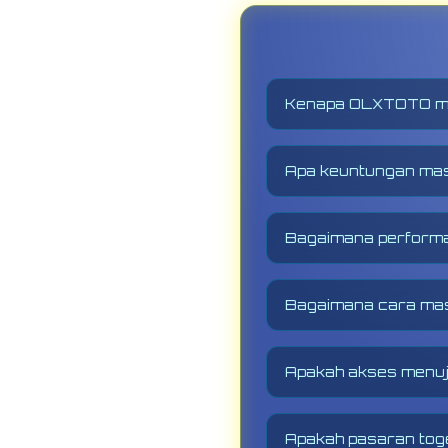
Kenapa OLXTOTO men
Karena OLXTOTO res
khusus untuk member
Apa keuntungan ma
yang jauh lebih stabil
Kamu bisa menikmati 
jaminan pembayaran 
Bagaimana performa
gangguan sistem.
Server terbaru ini s
halaman, bebas dari 
Bagaimana cara masu
pemain sekaligus.
Caranya gampang ban
sini untuk langsung
Apakah akses menuj
terbaiknya.
Tentu saja aman maks
enkripsi tingkat ting
Apakah pasaran togel
transaksimu dari piha