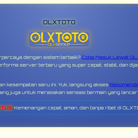
OLXTOTO
erpercaya dengan sistem terbaik?
Coba Masuk Lewat O
rforma server terbaru yang super cepat, stabil, dan di
n kesempatan seru ini. Yuk, langsung akses
Rekomendas
ng juga untuk merasakan sensasi bermain yang lancar 
ATUS:
Kemenangan cepat, aman, dan tanpa ribet di OLX