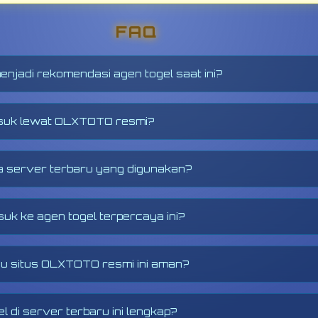
FAQ
jadi rekomendasi agen togel saat ini?
mi sudah menggunakan infrastruktur server terbaru yan
ikan kecepatan akses tinggi, keamanan data maksimal, d
suk lewat OLXTOTO resmi?
.
proses transaksi yang super cepat, pasaran togel terlen
100% aman tanpa perlu khawatir adanya kendala teknis 
 server terbaru yang digunakan?
angat optimal, sayang. Performanya dijamin super cepat s
masalah lag, dan sangat stabil meskipun sedang diakses 
k ke agen togel terpercaya ini?
get, sayang. Kamu cukup klik link resmi OLXTOTO yang te
 masuk ke halaman utama dan menikmati semua fasilitas s
u situs OLXTOTO resmi ini aman?
imal. Portal resmi ini sudah dilengkapi dengan sistem pro
gi untuk melindungi akun, data pribadi, serta seluruh riway
 di server terbaru ini lengkap?
k ketiga.